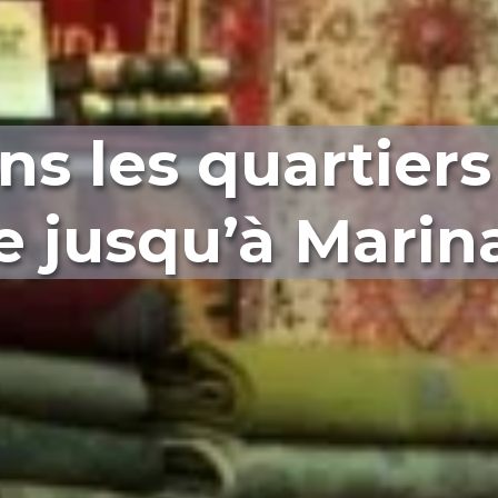
s les quartiers
e jusqu’à Marin