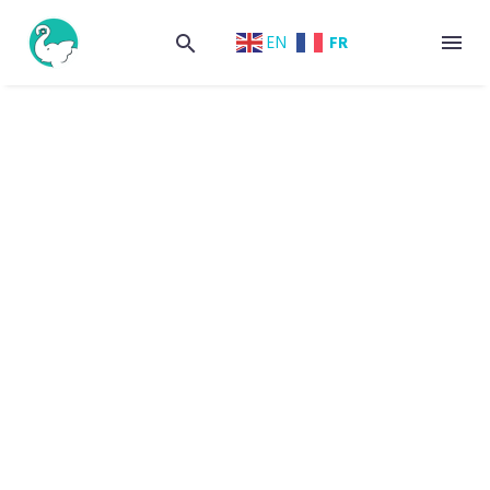
FR
EN