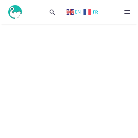
FR
EN