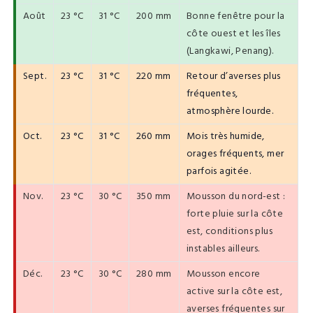
Août
23 °C
31 °C
200 mm
Bonne fenêtre pour la
côte ouest et les îles
(Langkawi, Penang).
Sept.
23 °C
31 °C
220 mm
Retour d’averses plus
fréquentes,
atmosphère lourde.
Oct.
23 °C
31 °C
260 mm
Mois très humide,
orages fréquents, mer
parfois agitée.
Nov.
23 °C
30 °C
350 mm
Mousson du nord-est :
forte pluie sur la côte
est, conditions plus
instables ailleurs.
Déc.
23 °C
30 °C
280 mm
Mousson encore
active sur la côte est,
averses fréquentes sur