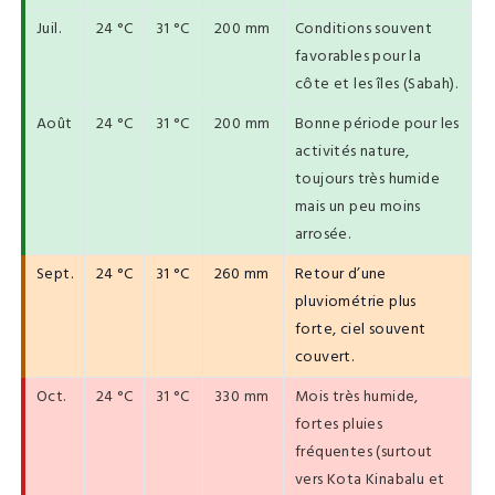
Juil.
24 °C
31 °C
200 mm
Conditions souvent
favorables pour la
côte et les îles (Sabah).
Août
24 °C
31 °C
200 mm
Bonne période pour les
activités nature,
toujours très humide
mais un peu moins
arrosée.
Sept.
24 °C
31 °C
260 mm
Retour d’une
pluviométrie plus
forte, ciel souvent
couvert.
Oct.
24 °C
31 °C
330 mm
Mois très humide,
fortes pluies
fréquentes (surtout
vers Kota Kinabalu et