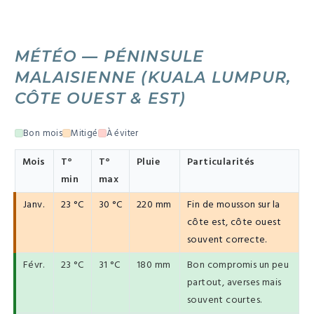
MÉTÉO — PÉNINSULE
MALAISIENNE (KUALA LUMPUR,
CÔTE OUEST & EST)
Bon mois
Mitigé
À éviter
Mois
T°
T°
Pluie
Particularités
min
max
Janv.
23 °C
30 °C
220 mm
Fin de mousson sur la
côte est, côte ouest
souvent correcte.
Févr.
23 °C
31 °C
180 mm
Bon compromis un peu
partout, averses mais
souvent courtes.