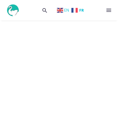
FR
EN