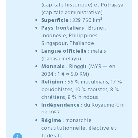
(capitale historique) et Putrajaya
(capitale administrative)
Superficie
: 329 750 km²
Pays frontaliers
: Bruneï,
Indonésie, Philippines,
Singapour, Thaïlande
Langue officielle
: malais
(bahasa melayu)
Monnaie
: Ringgit (MYR — en
2024 : 1 € ≈ 5,0 RM)
Religion
: 55 % musulmans, 17 %
bouddhistes, 10 % taoïstes, 8 %
chrétiens, 8 % hindous
Indépendance
: du Royaume-Uni
en 1957
Régime
: monarchie
constitutionnelle, élective et
fédérale