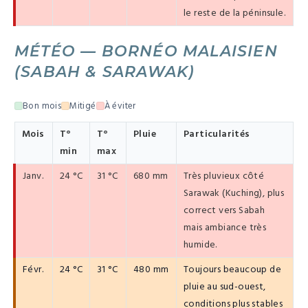
le reste de la péninsule.
MÉTÉO — BORNÉO MALAISIEN
(SABAH & SARAWAK)
Bon mois
Mitigé
À éviter
Mois
T°
T°
Pluie
Particularités
min
max
Janv.
24 °C
31 °C
680 mm
Très pluvieux côté
Sarawak (Kuching), plus
correct vers Sabah
mais ambiance très
humide.
Févr.
24 °C
31 °C
480 mm
Toujours beaucoup de
pluie au sud-ouest,
conditions plus stables