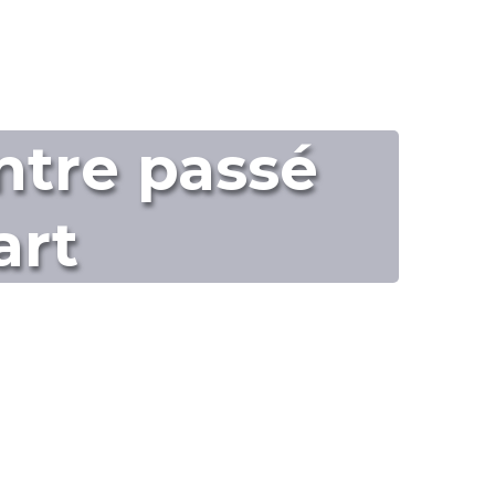
entre passé
art