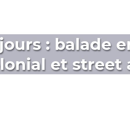
jours : balade 
lonial et street 