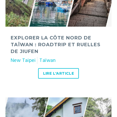
ruelles
de
Jiufen
EXPLORER LA CÔTE NORD DE
TAÏWAN : ROADTRIP ET RUELLES
DE JIUFEN
New Taipei
Taïwan
LIRE L'ARTICLE
Beitou
:
sources