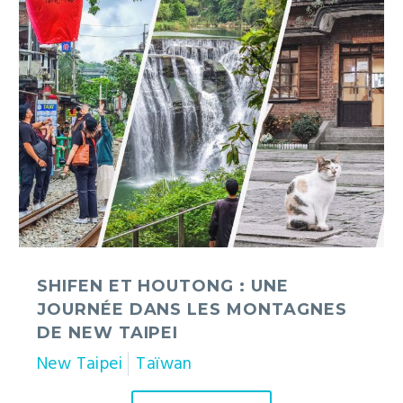
Houtong
:
une
journée
dans
les
montagnes
de
New
Taipei
SHIFEN ET HOUTONG : UNE
JOURNÉE DANS LES MONTAGNES
DE NEW TAIPEI
New Taipei
Taïwan