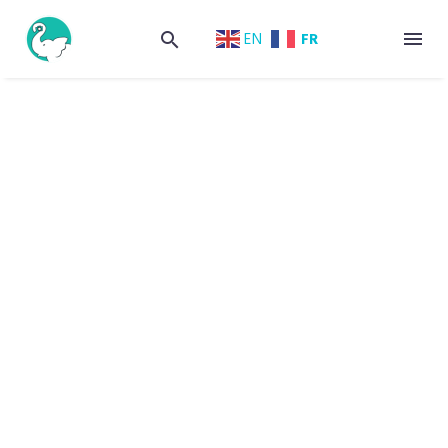
FR
EN