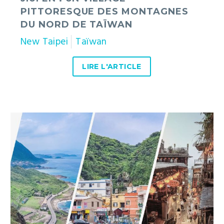
PITTORESQUE DES MONTAGNES
DU NORD DE TAÏWAN
New Taipei
Taïwan
LIRE L'ARTICLE
Explorer
la
côte
nord
de
Taïwan
:
roadtrip
et