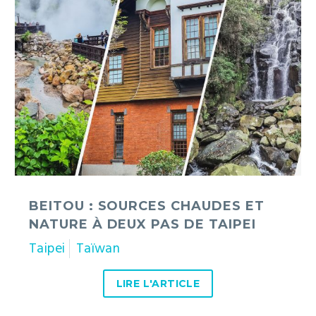
chaudes
et
nature
à
deux
pas
de
Taipei
BEITOU : SOURCES CHAUDES ET
NATURE À DEUX PAS DE TAIPEI
Taipei
Taïwan
LIRE L'ARTICLE