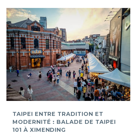
Taipei
entre
tradition
et
modernité
:
balade
de
Taipei
101
à
Ximending
TAIPEI ENTRE TRADITION ET
MODERNITÉ : BALADE DE TAIPEI
101 À XIMENDING