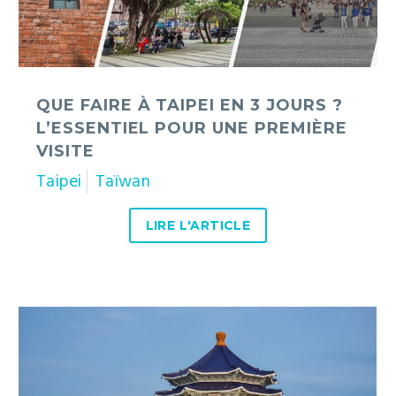
une
première
visite
QUE FAIRE À TAIPEI EN 3 JOURS ?
L’ESSENTIEL POUR UNE PREMIÈRE
VISITE
Taipei
Taïwan
LIRE L'ARTICLE
Taipei
:
une
journée