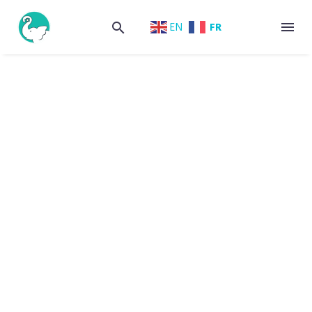
FR
EN