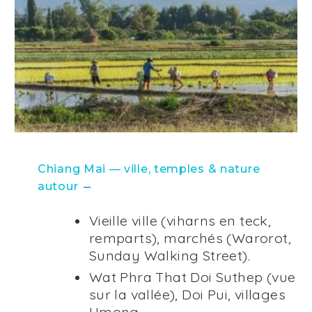
Chiang Mai — ville, temples & nature
autour
Vieille ville (viharns en teck,
remparts), marchés (Warorot,
Sunday Walking Street).
Wat Phra That Doi Suthep (vue
sur la vallée), Doi Pui, villages
Hmong.