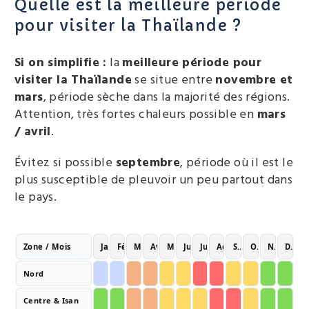
Quelle est la meilleure période
pour visiter la Thaïlande ?
Si on simplifie :
la
meilleure période pour
visiter la Thaïlande
se situe entre
novembre et
mars
, période sèche dans la majorité des régions.
Attention, très fortes chaleurs possible en
mars
/ avril
.
Évitez si possible
septembr
e
, période où il est le
plus susceptible de pleuvoir un peu partout dans
le pays.
Zone / Mois
Janv.
Févr.
Mars
Avr.
Mai
Juin
Juil.
Août
Sept.
Oct.
Nov.
Déc.
Nord
OK frais
OK frais
Très chaud
Très chaud
Mitigé
Mitigé
À éviter
À éviter
Mitigé
Mitigé
Idéal
Idéal
Centre & Isan
Idéal
Idéal
Très chaud
Très chaud
Mitigé
Mitigé
Mitigé
À éviter
À éviter
Mitigé
Idéal
Idéal