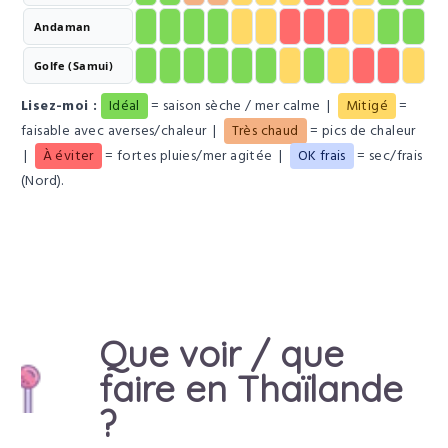
Andaman
Idéal
Idéal
Idéal
Idéal
Mitigé
Mitigé
À éviter
À éviter
À éviter
Mitigé
Idéal
Idéal
Golfe (Samui)
Idéal
Idéal
Idéal
Idéal
Idéal
Idéal
Mitigé
Idéal
Mitigé
À éviter
À éviter
Mitigé
Lisez-moi :
Idéal
= saison sèche / mer calme |
Mitigé
=
faisable avec averses/chaleur |
Très chaud
= pics de chaleur
|
À éviter
= fortes pluies/mer agitée |
OK frais
= sec/frais
(Nord).
Que voir / que
faire en Thaïlande
?