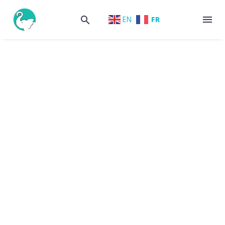
FR
EN