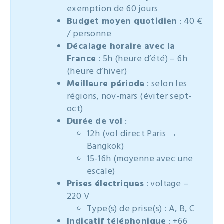
exemption de 60 jours
Budget moyen quotidien
: 40 €
/ personne
Décalage horaire avec la
France
: 5h (heure d’été) – 6h
(heure d’hiver)
Meilleure période
: selon les
régions, nov-mars (éviter sept-
oct)
Durée de vol
:
12h (vol direct Paris →
Bangkok)
15-16h (moyenne avec une
escale)
Prises électriques
: voltage –
220 V
Type(s) de prise(s) : A, B, C
Indicatif téléphonique
: +66