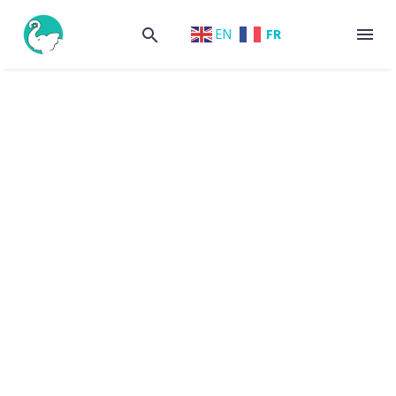
FR
EN