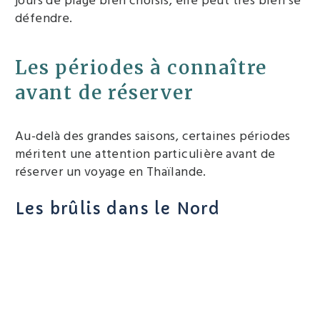
jours de plage bien choisis, elle peut très bien se
défendre.
Les périodes à connaître
avant de réserver
Au-delà des grandes saisons, certaines périodes
méritent une attention particulière avant de
réserver un voyage en Thaïlande.
Les brûlis dans le Nord
Entre février et avril, le Nord de la Thaïlande
peut être touché par les brûlis et une mauvaise
qualité de l’air. La situation varie selon les
années, mais mars est souvent le mois le plus
délicat. Si vous êtes sensible à la pollution ou si