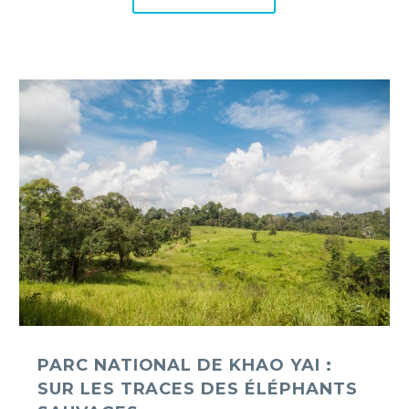
Parc
national
de
Khao
Yai
:
sur
les
traces
des
éléphants
sauvages
PARC NATIONAL DE KHAO YAI :
SUR LES TRACES DES ÉLÉPHANTS