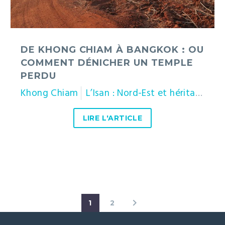
un
temple
perdu
DE KHONG CHIAM À BANGKOK : OU
COMMENT DÉNICHER UN TEMPLE
PERDU
Khong Chiam
L’Isan : Nord-Est et héritage khmer
LIRE L'ARTICLE
1
2