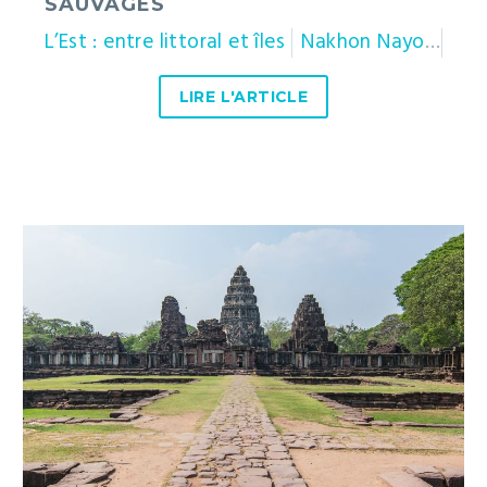
SAUVAGES
L’Est : entre littoral et îles
Nakhon Nayok
Nak
LIRE L'ARTICLE
Le
temple
de
Phimai
:
un
joyau
de
l’héritage
khmer