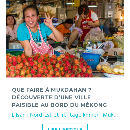
Que
faire
à
Mukdahan
?
Découverte
d’une
ville
paisible
au
bord
du
Mékong
QUE FAIRE À MUKDAHAN ?
DÉCOUVERTE D’UNE VILLE
PAISIBLE AU BORD DU MÉKONG
L’Isan : Nord-Est et héritage khmer
Mukdahan
LIRE L'ARTICLE