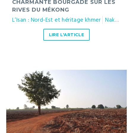
CHARMANTE BOURGADE SUR LES
RIVES DU MÉKONG
L’Isan : Nord-Est et héritage khmer
Nakhon Phanom
LIRE L'ARTICLE
De
Khong
Chiam
à
Bangkok
:
ou
comment
dénicher