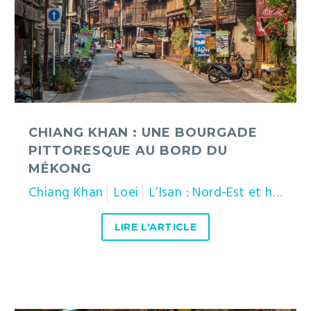
pittoresque
au
bord
du
Mékong
CHIANG KHAN : UNE BOURGADE
PITTORESQUE AU BORD DU
MÉKONG
Chiang Khan
Loei
L’Isan : Nord-Est et héritage khmer
LIRE L'ARTICLE