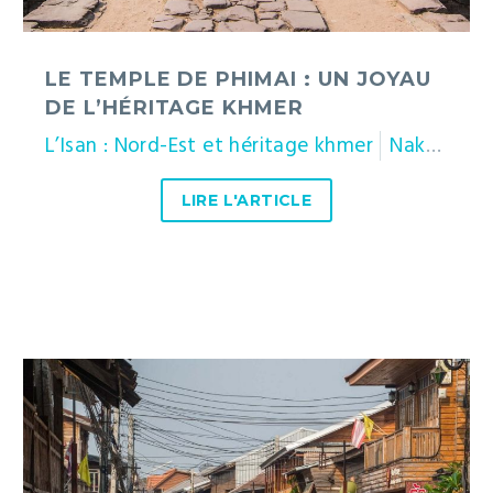
LE TEMPLE DE PHIMAI : UN JOYAU
DE L’HÉRITAGE KHMER
L’Isan : Nord-Est et héritage khmer
Nakhon Ratchasima (Khorat)
LIRE L'ARTICLE
Chiang
Khan
:
une
bourgade