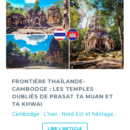
Frontière
Thaïlande-
Cambodge
:
les
temples
oubliés
de
Prasat
Ta
Muan
FRONTIÈRE THAÏLANDE-
et
CAMBODGE : LES TEMPLES
Ta
OUBLIÉS DE PRASAT TA MUAN ET
Khwai
TA KHWAI
Cambodge
L’Isan : Nord-Est et héritage khmer
LIRE L'ARTICLE