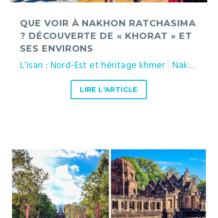
QUE VOIR À NAKHON RATCHASIMA
? DÉCOUVERTE DE « KHORAT » ET
SES ENVIRONS
L’Isan : Nord-Est et héritage khmer
Nakhon Ratchasima (Khorat)
LIRE L'ARTICLE
Prasat
Phanom
Rung
et
Prasat
Muang