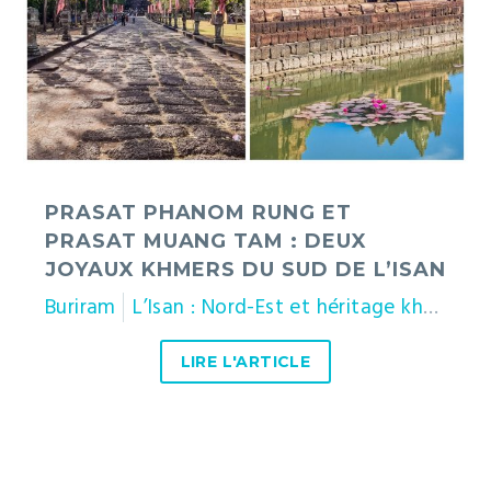
Tam
:
deux
joyaux
khmers
du
sud
de
PRASAT PHANOM RUNG ET
l’Isan
PRASAT MUANG TAM : DEUX
JOYAUX KHMERS DU SUD DE L’ISAN
Buriram
L’Isan : Nord-Est et héritage khmer
T
LIRE L'ARTICLE