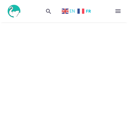
FR
EN