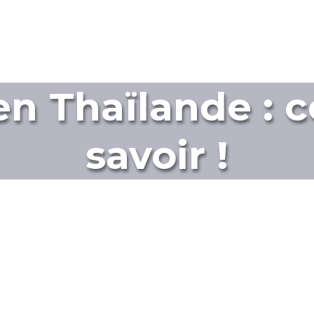
n Thaïlande : ce
savoir !