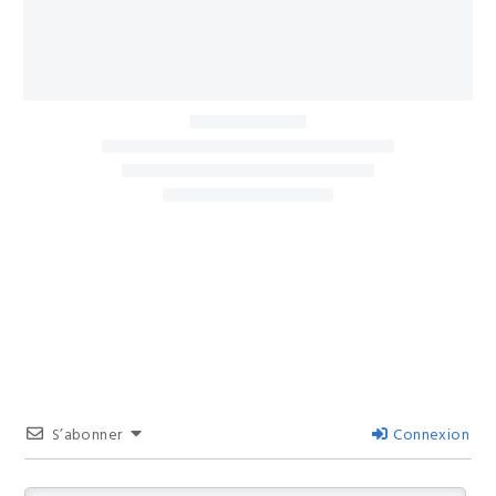
Kawthaung
:
escapade
express
S’abonner
Connexion
en
Birmanie