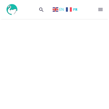
FR
EN