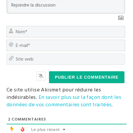
depuis
Ranong
No
E-
mai
Sit
we
Kawthaung : escapade express en
Birmanie depuis Ranong
Visite de Kawthaung, ville birmane frontalière
Ce site utilise Akismet pour réduire les
accessible depuis Ranong (côté Thaïlande) :
indésirables.
En savoir plus sur la façon dont les
traversée, impressions et retour d’expérience sur
données de vos commentaires sont traitées
.
une escapade peu commune.
0
2
COMMENTAIRES
Le plus récent