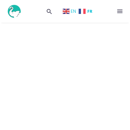
FR
EN