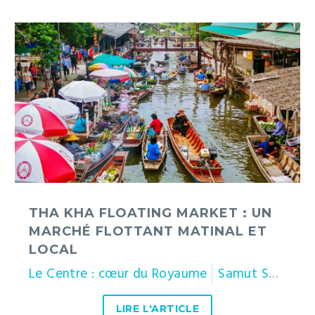
Tha
Kha
floating
market
:
un
marché
flottant
matinal
et
local
THA KHA FLOATING MARKET : UN
MARCHÉ FLOTTANT MATINAL ET
LOCAL
Le Centre : cœur du Royaume
Samut Songkhram
LIRE L'ARTICLE