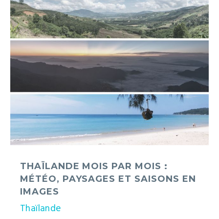
mois
par
mois
:
météo,
paysages
et
saisons
en
images
THAÏLANDE MOIS PAR MOIS :
MÉTÉO, PAYSAGES ET SAISONS EN
IMAGES
Thaïlande