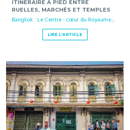
ITINÉRAIRE À PIED ENTRE
RUELLES, MARCHÉS ET TEMPLES
Bangkok
Le Centre : cœur du Royaume
Thaïl
LIRE L'ARTICLE
Song
Wat
Road,
le
nouveau
visage
du
Chinatown
de