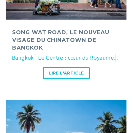
Bangkok
SONG WAT ROAD, LE NOUVEAU
VISAGE DU CHINATOWN DE
BANGKOK
Bangkok
Le Centre : cœur du Royaume
Thaïl
LIRE L'ARTICLE
Nan
:
balades
culturelles