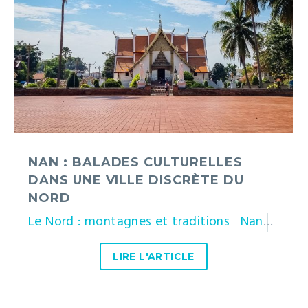
dans
une
ville
discrète
du
Nord
NAN : BALADES CULTURELLES
DANS UNE VILLE DISCRÈTE DU
NORD
Le Nord : montagnes et traditions
Nan
Thaïl
LIRE L'ARTICLE