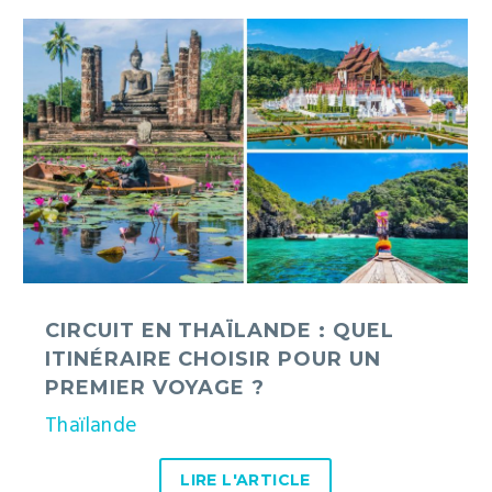
Circuit
en
Thaïlande
:
quel
itinéraire
choisir
pour
un
premier
voyage
CIRCUIT EN THAÏLANDE : QUEL
?
ITINÉRAIRE CHOISIR POUR UN
PREMIER VOYAGE ?
Thaïlande
LIRE L'ARTICLE