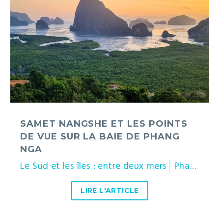
points
de
vue
sur
la
baie
de
Phang
Nga
SAMET NANGSHE ET LES POINTS
DE VUE SUR LA BAIE DE PHANG
NGA
Le Sud et les îles : entre deux mers
Phang Nga
LIRE L'ARTICLE