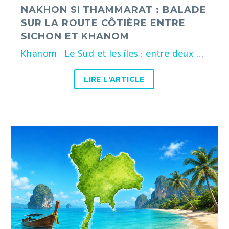
NAKHON SI THAMMARAT : BALADE
SUR LA ROUTE CÔTIÈRE ENTRE
SICHON ET KHANOM
Khanom
Le Sud et les îles : entre deux mers
LIRE L'ARTICLE
Quelle
île
choisir
en
Thaïlande
?
Le
guide