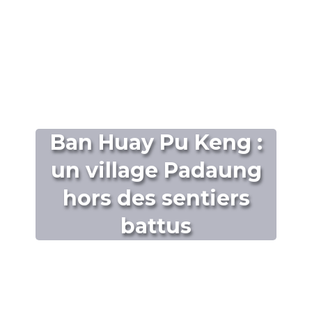
Ban Huay Pu Keng :
un village Padaung
hors des sentiers
battus