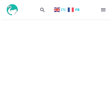
FR
EN