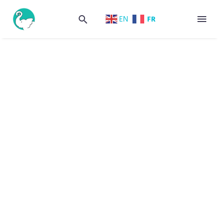
FR
EN