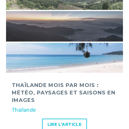
mois
:
météo,
paysages
et
saisons
en
images
THAÏLANDE MOIS PAR MOIS :
MÉTÉO, PAYSAGES ET SAISONS EN
IMAGES
Thaïlande
LIRE L'ARTICLE