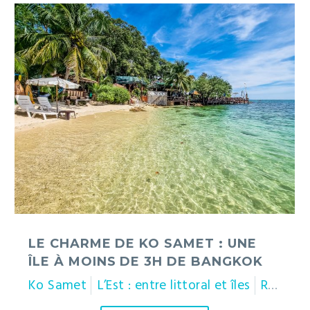
Le
charme
de
Ko
Samet
:
une
île
à
moins
de
3h
de
Bangkok
LE CHARME DE KO SAMET : UNE
ÎLE À MOINS DE 3H DE BANGKOK
Ko Samet
L’Est : entre littoral et îles
Rayong