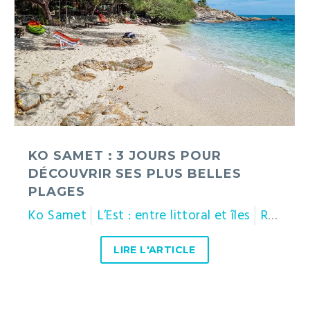
jours
pour
découvrir
ses
plus
belles
plages
KO SAMET : 3 JOURS POUR
DÉCOUVRIR SES PLUS BELLES
PLAGES
Ko Samet
L’Est : entre littoral et îles
Rayong
LIRE L'ARTICLE