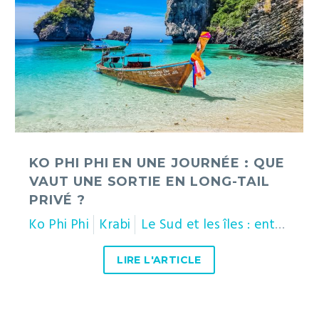
journée
:
que
vaut
une
sortie
en
long-
tail
KO PHI PHI EN UNE JOURNÉE : QUE
privé
VAUT UNE SORTIE EN LONG-TAIL
?
PRIVÉ ?
Ko Phi Phi
Krabi
Le Sud et les îles : entre deux mers
LIRE L'ARTICLE