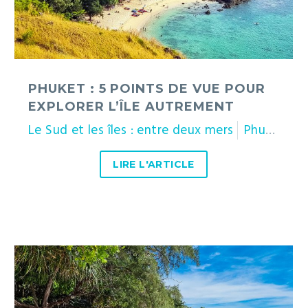
autrement
PHUKET : 5 POINTS DE VUE POUR
EXPLORER L’ÎLE AUTREMENT
Le Sud et les îles : entre deux mers
Phuket
T
LIRE L'ARTICLE
Ko
Samet
:
3