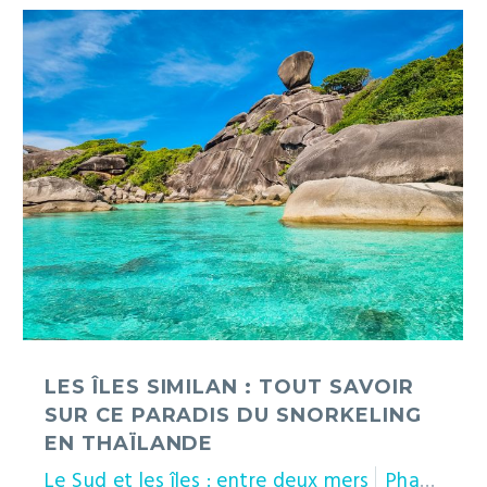
Les
îles
Similan
:
tout
savoir
sur
ce
paradis
du
snorkeling
en
Thaïlande
LES ÎLES SIMILAN : TOUT SAVOIR
SUR CE PARADIS DU SNORKELING
EN THAÏLANDE
Le Sud et les îles : entre deux mers
Phang Nga