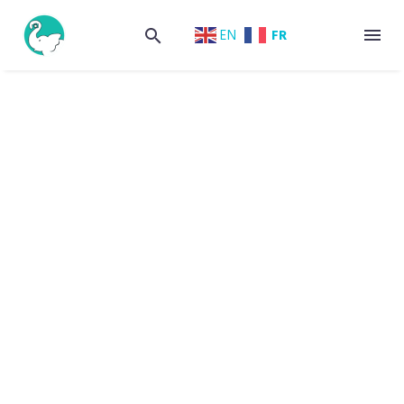
FR
EN