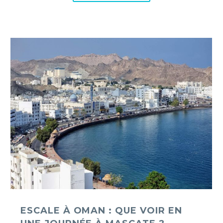
Escale
à
Oman
:
que
voir
en
une
journée
à
Mascate
?
ESCALE À OMAN : QUE VOIR EN