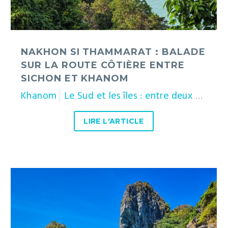
Sichon
et
Khanom
NAKHON SI THAMMARAT : BALADE
SUR LA ROUTE CÔTIÈRE ENTRE
SICHON ET KHANOM
Khanom
Le Sud et les îles : entre deux mers
LIRE L'ARTICLE
Ko
Phi
Phi
en
une