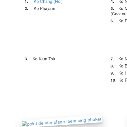
1.
Ko Chang (Noi)
4.
Ko N
2.
Ko Phayam
5.
Ko 
(Coconut
6.
Ko R
3.
Ko Kam Tok
7.
Ko N
8.
Ko 
9.
Ko H
10.
Ko 