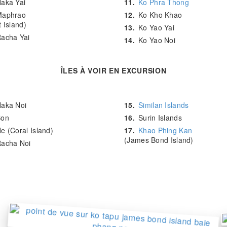
aka Yai
11.
Ko Phra Thong
Maphrao
12.
Ko Kho Khao
 Island)
13.
Ko Yao Yai
acha Yai
14.
Ko Yao Noi
ÎLES À VOIR EN EXCURSION
aka Noi
15.
Similan Islands
Bon
16.
Surin Islands
e (Coral Island)
17.
Khao Phing Kan
(James Bond Island)
Racha Noi