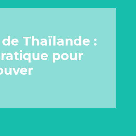
s de Thaïlande :
ratique pour
rouver