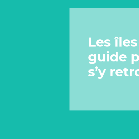
Les île
guide p
s’y ret