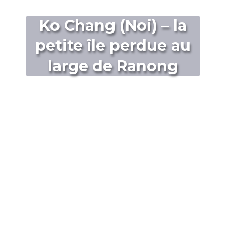
Ko Chang (Noi) – la
petite île perdue au
large de Ranong