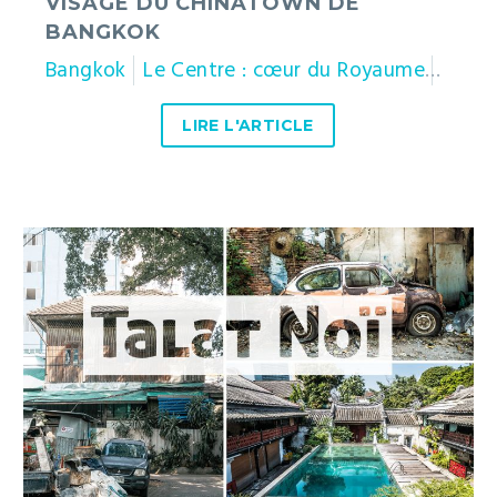
VISAGE DU CHINATOWN DE
BANGKOK
Bangkok
Le Centre : cœur du Royaume
Thaïl
LIRE L'ARTICLE
Talat
Noï
:
itinéraire
à
pied
pour
découvrir
un
Bangkok