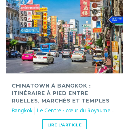
Bangkok
:
itinéraire
à
pied
entre
ruelles,
marchés
et
temples
CHINATOWN À BANGKOK :
ITINÉRAIRE À PIED ENTRE
RUELLES, MARCHÉS ET TEMPLES
Bangkok
Le Centre : cœur du Royaume
Thaïl
LIRE L'ARTICLE