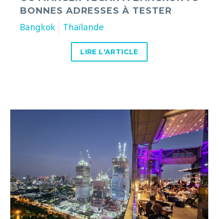
BONNES ADRESSES À TESTER
Bangkok
Thaïlande
LIRE L'ARTICLE
7
quartiers
de
Bangkok
où
manger
et
sortir
boire