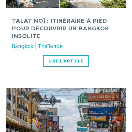
insolite
TALAT NOÏ : ITINÉRAIRE À PIED
POUR DÉCOUVRIR UN BANGKOK
INSOLITE
Bangkok
Thaïlande
LIRE L'ARTICLE
Khao
San
Road
:
l’histoire
de