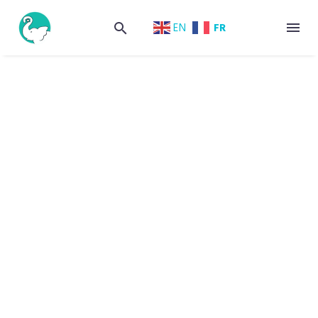
FR
EN