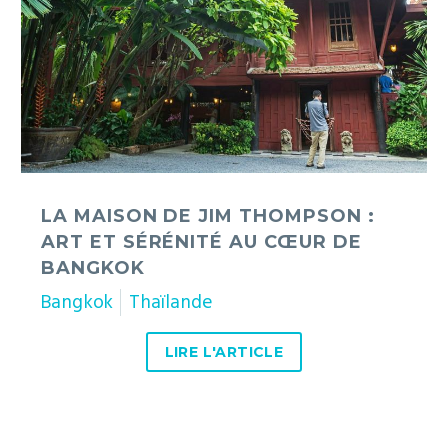
Thompson
:
art
et
sérénité
au
cœur
de
Bangkok
LA MAISON DE JIM THOMPSON :
ART ET SÉRÉNITÉ AU CŒUR DE
BANGKOK
Bangkok
Thaïlande
LIRE L'ARTICLE