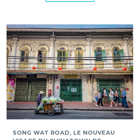
Song
Wat
Road,
le
nouveau
visage
du
Chinatown
de
Bangkok
SONG WAT ROAD, LE NOUVEAU