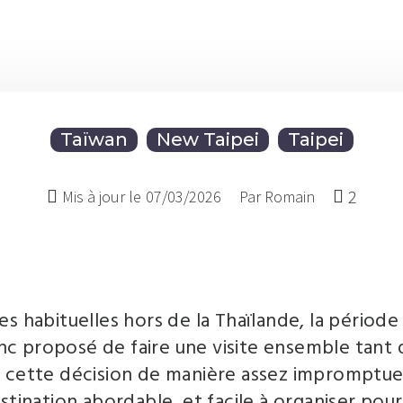
Taïwan
New Taipei
Taipei
2
Mis à jour le
07/03/2026
Par Romain

es habituelles hors de la Thaïlande, la période
donc proposé de faire une visite ensemble tant 
s cette décision de manière assez impromptu
estination abordable, et facile à organiser po