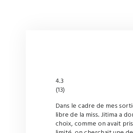
4.3
(
13
)
Dans le cadre de mes sorti
libre de la miss. Jitima a 
choix, comme on avait pri
limité, on cherchait une d