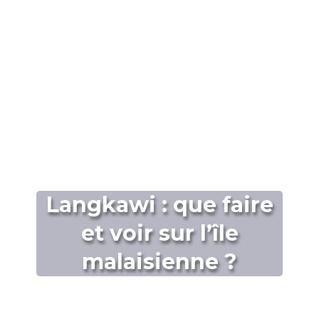
Langkawi : que faire
et voir sur l’île
malaisienne ?