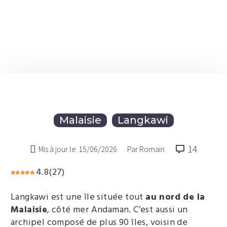
Malaisie
Langkawi
14

Mis à jour le
15/06/2026
Par Romain
4.8
(
27
)
Langkawi est une île située tout
au nord de la
Malaisie
, côté mer Andaman. C’est aussi un
archipel composé de plus 90 îles, voisin de