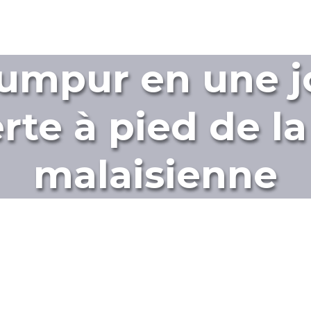
umpur en une j
te à pied de la
malaisienne