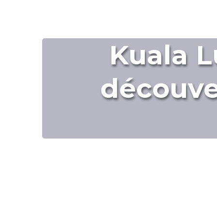
Kuala L
découver