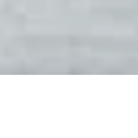
Malaisie
Kuala Lumpur
2

Mis à jour le
29/06/2025
Par Romain
0
(
0
)