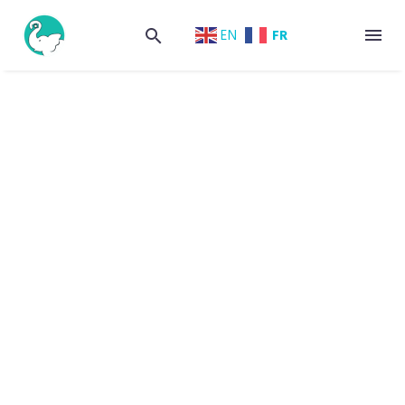
FR
EN