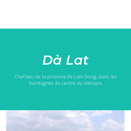
Dà Lat
Chef-lieu de la province de Lam Dong, dans les
montagnes du centre du Vietnam.
Une
journée
d’exploration