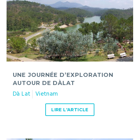
autour
de
Dàlat
UNE JOURNÉE D’EXPLORATION
AUTOUR DE DÀLAT
Dà Lat
Vietnam
LIRE L'ARTICLE