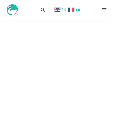
FR
EN