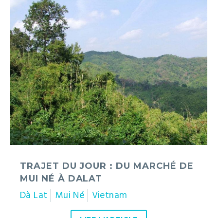
Trajet
du
jour
:
du
marché
de
Mui
Né
à
Dalat
TRAJET DU JOUR : DU MARCHÉ DE
MUI NÉ À DALAT
Dà Lat
Mui Né
Vietnam