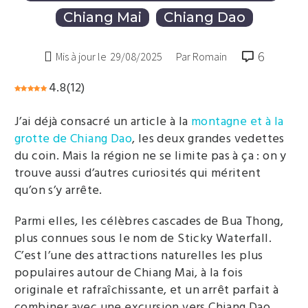
Chiang Mai
Chiang Dao
6

Mis à jour le
29/08/2025
Par Romain
4.8
(
12
)
J’ai déjà consacré un article à la
montagne et à la
grotte de Chiang Dao
, les deux grandes vedettes
du coin. Mais la région ne se limite pas à ça : on y
trouve aussi d’autres curiosités qui méritent
qu’on s’y arrête.
Parmi elles, les célèbres cascades de Bua Thong,
plus connues sous le nom de Sticky Waterfall.
C’est l’une des attractions naturelles les plus
populaires autour de Chiang Mai, à la fois
originale et rafraîchissante, et un arrêt parfait à
combiner avec une excursion vers Chiang Dao.