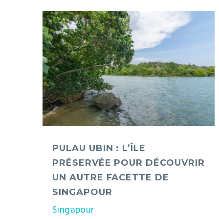
Pulau
Ubin
:
l’île
préservée
pour
découvrir
un
autre
PULAU UBIN : L’ÎLE
facette
PRÉSERVÉE POUR DÉCOUVRIR
de
UN AUTRE FACETTE DE
Singapour
SINGAPOUR
Singapour