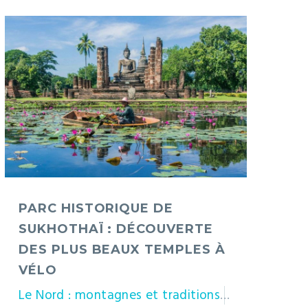
Parc
historique
de
Sukhothaï
:
découverte
des
plus
beaux
PARC HISTORIQUE DE
temples
SUKHOTHAÏ : DÉCOUVERTE
à
DES PLUS BEAUX TEMPLES À
vélo
VÉLO
Thaïlande
Le Nord : montagnes et traditions
Sukhothai
T