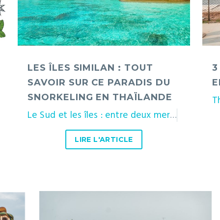
sur
Tha
ce
paradis
du
LES ÎLES SIMILAN : TOUT
3
snorkeling
SAVOIR SUR CE PARADIS DU
E
en
SNORKELING EN THAÏLANDE
Thaïlande
T
Le Sud et les îles : entre deux mers
Phang N
LIRE L'ARTICLE
Ko
Kret