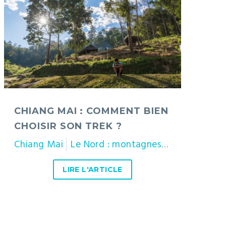
:
comment
bien
choisir
son
trek
?
CHIANG MAI : COMMENT BIEN
CHOISIR SON TREK ?
Chiang Mai
Le Nord : montagnes et traditions
Thaïlande
LIRE L'ARTICLE