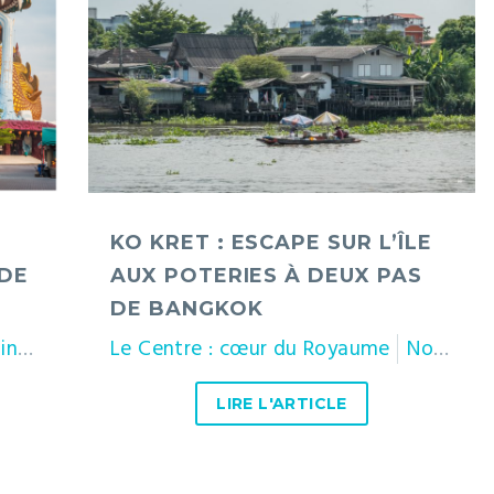
:
escape
sur
l’île
aux
poteries
à
KO KRET : ESCAPE SUR L’ÎLE
deux
 DE
AUX POTERIES À DEUX PAS
pas
DE BANGKOK
de
Bangkok
ngburi
Suphan Buri
Le Centre : cœur du Royaume
Nonthaburi
LIRE L'ARTICLE