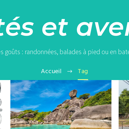
tés et av
es goûts : randonnées, balades à pied ou en bate
Accueil
Tag
Les
3
îles
spe
Similan
spo
:
à
tout
voi
savoir
en