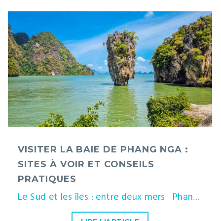
Visiter
la
baie
de
Phang
Nga
:
sites
à
VISITER LA BAIE DE PHANG NGA :
voir
SITES À VOIR ET CONSEILS
et
PRATIQUES
conseils
pratiques
Le Sud et les îles : entre deux mers
Phang Nga