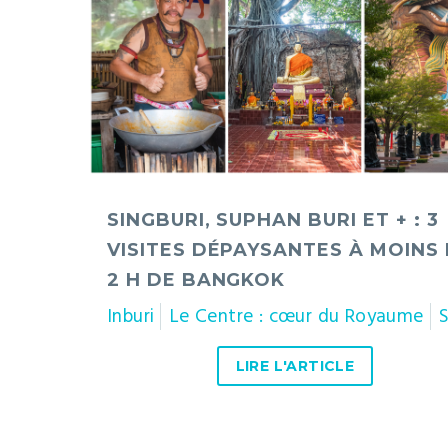
Buri
et
+
:
3
visites
dépaysantes
SINGBURI, SUPHAN BURI ET + : 3
à
VISITES DÉPAYSANTES À MOINS
moins
2 H DE BANGKOK
de
2
Inburi
Le Centre : cœur du Royaume
Si
h
LIRE L'ARTICLE
de
Bangkok