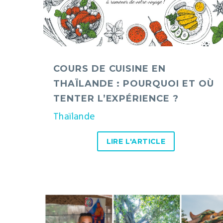
pourquoi
et
où
tenter
COURS DE CUISINE EN
l’expérience
THAÏLANDE : POURQUOI ET OÙ
?
TENTER L’EXPÉRIENCE ?
Thaïlande
LIRE L'ARTICLE
Singburi,
Suphan