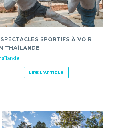
ïlande
 SPECTACLES SPORTIFS À VOIR
N THAÏLANDE
haïlande
ga
Thaïlande
LIRE L'ARTICLE
Chiang
Mai