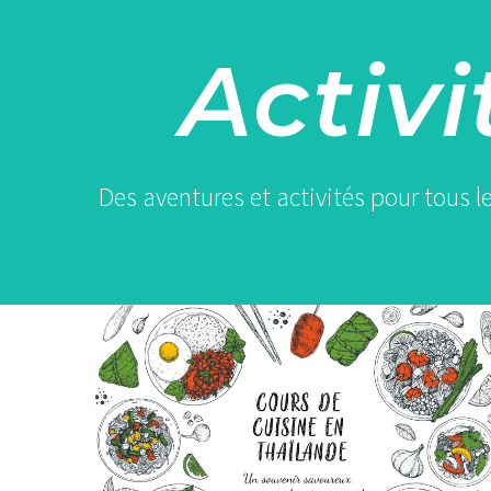
Activi
Des aventures et activités pour tous l
Cours
de
cuisine
en
Thaïlande
: