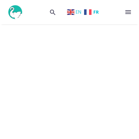
FR
EN