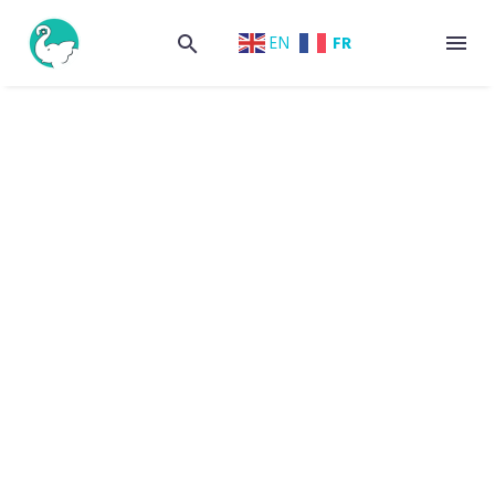
FR
EN