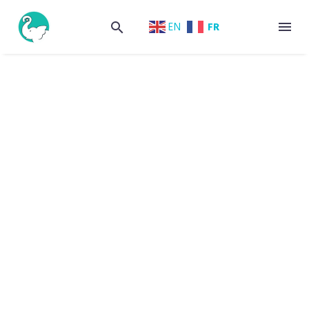
FR
EN