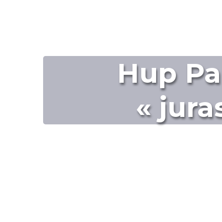
Hup Pa 
« jura