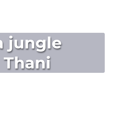
a jungle
i Thani