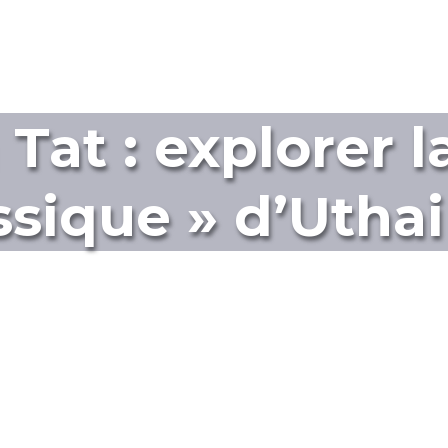
Tat : explorer l
ssique » d’Utha