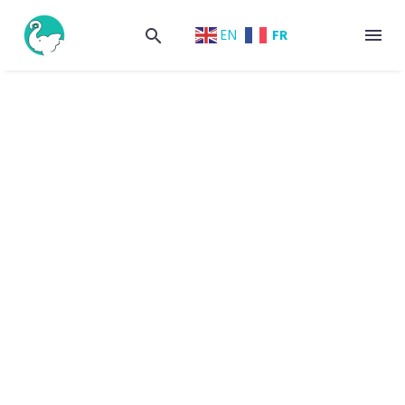
FR
EN