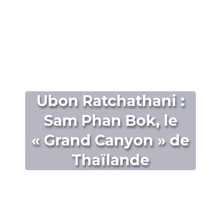
Ubon Ratchathani :
Sam Phan Bok, le
« Grand Canyon » de
Thaïlande