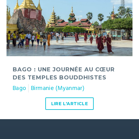
au
cœur
des
temples
bouddhistes
BAGO : UNE JOURNÉE AU CŒUR
DES TEMPLES BOUDDHISTES
Bago
Birmanie (Myanmar)
LIRE L'ARTICLE