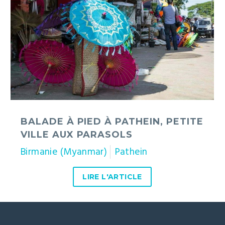
à
Pathein,
petite
ville
aux
parasols
BALADE À PIED À PATHEIN, PETITE
VILLE AUX PARASOLS
Birmanie (Myanmar)
Pathein
LIRE L'ARTICLE