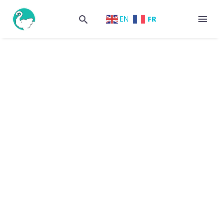
FR
EN