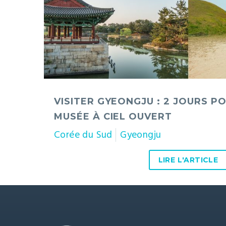
musée
à
ciel
ouvert
VISITER GYEONGJU : 2 JOURS P
MUSÉE À CIEL OUVERT
Corée du Sud
Gyeongju
LIRE L'ARTICLE