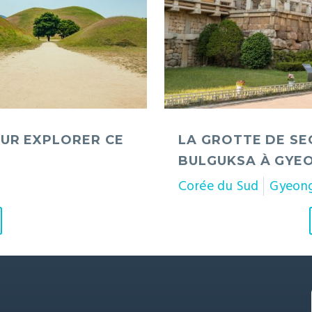
à
Gyeongju
OUR EXPLORER CE
LA GROTTE DE SE
BULGUKSA À GYE
Corée du Sud
Gyeon