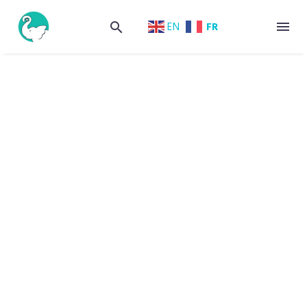
FR
EN