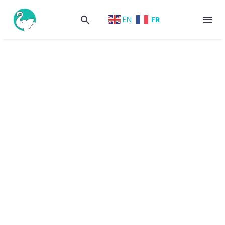
FR
EN