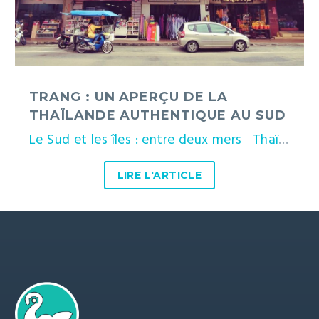
la
Thaïlande
authentique
au
sud
TRANG : UN APERÇU DE LA
THAÏLANDE AUTHENTIQUE AU SUD
Le Sud et les îles : entre deux mers
Thaïlande
LIRE L'ARTICLE