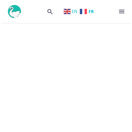
FR
EN