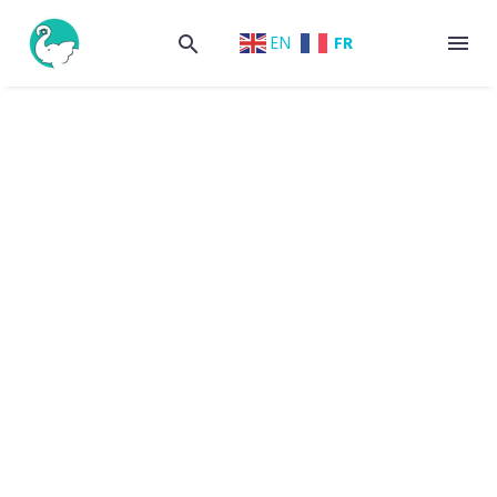
FR
EN