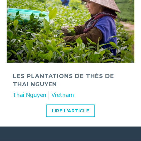
thés
de
Thai
Nguyen
LES PLANTATIONS DE THÉS DE
THAI NGUYEN
Thai Nguyen
Vietnam
LIRE L'ARTICLE