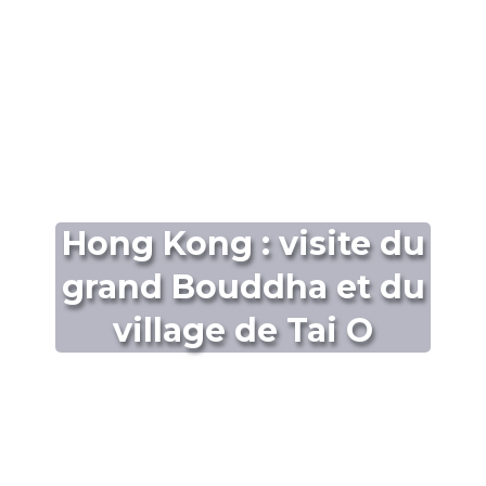
Hong Kong : visite du
grand Bouddha et du
village de Tai O