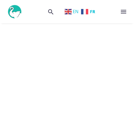
FR
EN