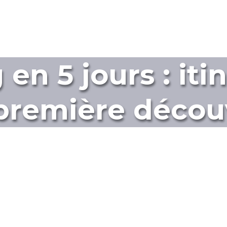
n 5 jours : iti
première décou