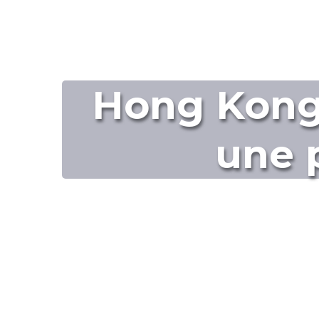
Hong Kong e
une 