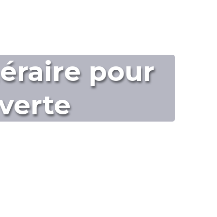
néraire pour
verte