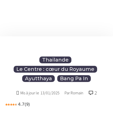
Thaïlande
Le Centre : cœur du Royaume
Ayutthaya
Bang Pa In
2

Mis à jour le
13/01/2025
Par Romain
4.7
(
9
)