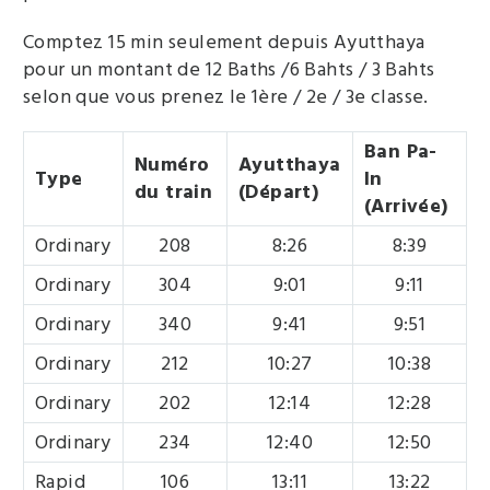
Comptez 15 min seulement depuis Ayutthaya
pour un montant de 12 Baths /6 Bahts / 3 Bahts
selon que vous prenez le 1ère / 2e / 3e classe.
Ban Pa-
Numéro
Ayutthaya
Type
In
du train
(Départ)
(Arrivée)
Ordinary
208
8:26
8:39
Ordinary
304
9:01
9:11
Ordinary
340
9:41
9:51
Ordinary
212
10:27
10:38
Ordinary
202
12:14
12:28
Ordinary
234
12:40
12:50
Rapid
106
13:11
13:22