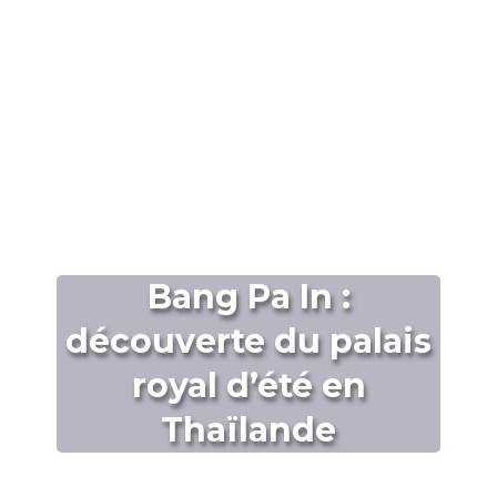
Bang Pa In :
découverte du palais
royal d’été en
Thaïlande