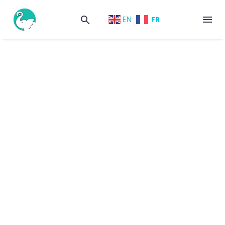
FR
EN