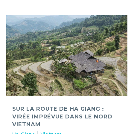
Sur
la
route
de
Ha
Giang
:
virée
imprévue
dans
le
nord
Vietnam
SUR LA ROUTE DE HA GIANG :
VIRÉE IMPRÉVUE DANS LE NORD
VIETNAM