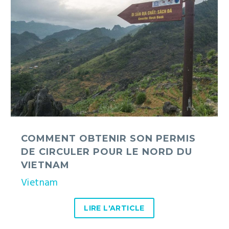
son
permis
de
circuler
pour
le
nord
du
Vietnam
COMMENT OBTENIR SON PERMIS
DE CIRCULER POUR LE NORD DU
VIETNAM
Vietnam
LIRE L'ARTICLE