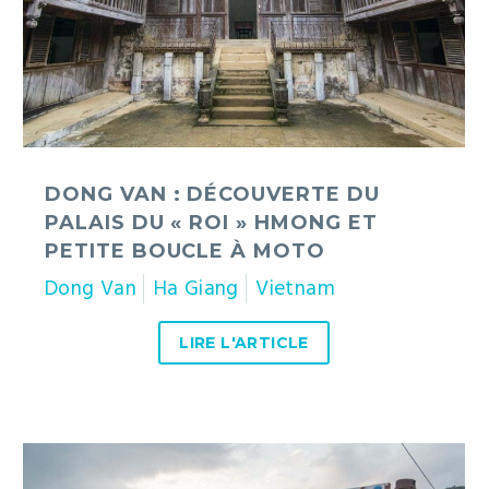
palais
du
« roi »
Hmong
et
petite
boucle
à
DONG VAN : DÉCOUVERTE DU
moto
PALAIS DU « ROI » HMONG ET
PETITE BOUCLE À MOTO
Dong Van
Ha Giang
Vietnam
LIRE L'ARTICLE
Comment
obtenir