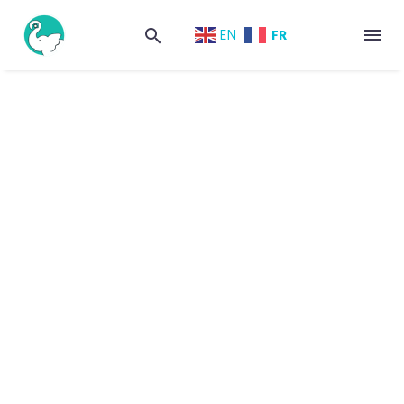
FR
EN