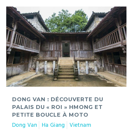
Dong
Van
:
découverte
du
palais
du
« roi »
Hmong
et
petite
boucle
à
DONG VAN : DÉCOUVERTE DU
moto
PALAIS DU « ROI » HMONG ET
PETITE BOUCLE À MOTO
Dong Van
Ha Giang
Vietnam