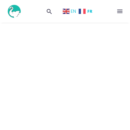
FR
EN