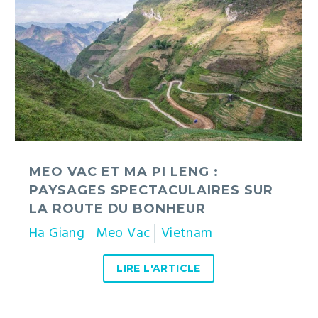
Ma
Pi
Leng
:
paysages
spectaculaires
sur
la
route
du
MEO VAC ET MA PI LENG :
bonheur
PAYSAGES SPECTACULAIRES SUR
LA ROUTE DU BONHEUR
Ha Giang
Meo Vac
Vietnam
LIRE L'ARTICLE