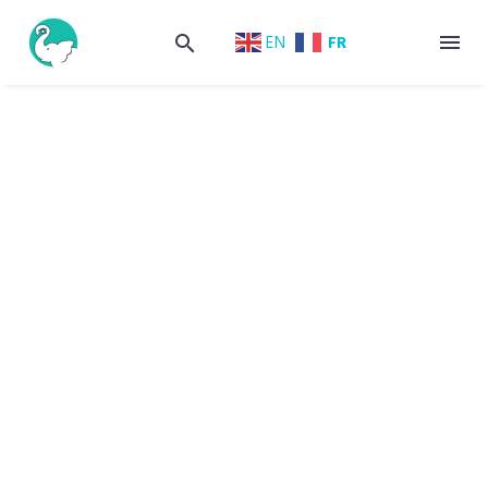
FR
EN