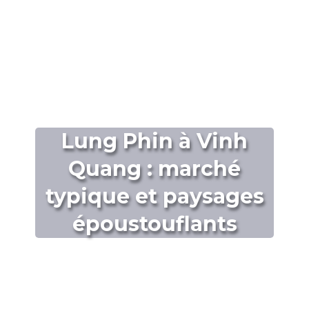
Lung Phin à Vinh
Quang : marché
typique et paysages
époustouflants