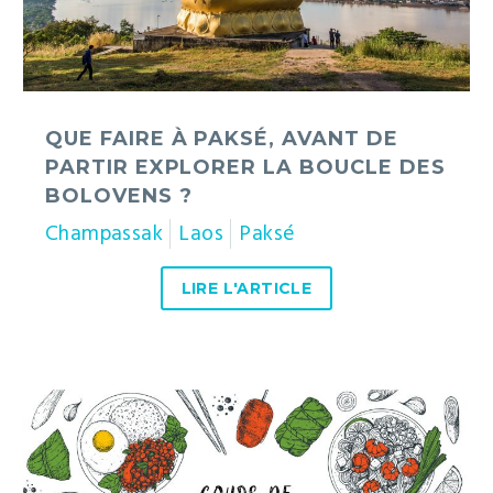
la
boucle
des
Bolovens
?
QUE FAIRE À PAKSÉ, AVANT DE
PARTIR EXPLORER LA BOUCLE DES
BOLOVENS ?
Champassak
Laos
Paksé
LIRE L'ARTICLE
Cours
de
cuisine
en