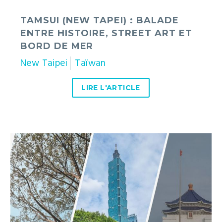
mer
TAMSUI (NEW TAPEI) : BALADE
ENTRE HISTOIRE, STREET ART ET
BORD DE MER
New Taipei
Taïwan
LIRE L'ARTICLE
Que
faire
à
Taipei
en
3
jours