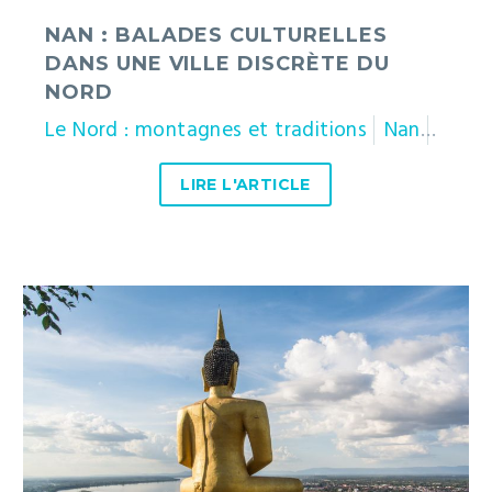
NAN : BALADES CULTURELLES
DANS UNE VILLE DISCRÈTE DU
NORD
Le Nord : montagnes et traditions
Nan
Thaïl
LIRE L'ARTICLE
Que
faire
à
Paksé,
avant
de
partir
explorer