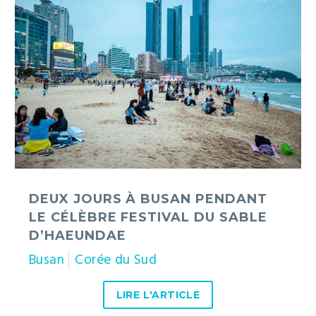
jours
à
Busan
pendant
le
célèbre
festival
du
sable
d’Haeundae
DEUX JOURS À BUSAN PENDANT
LE CÉLÈBRE FESTIVAL DU SABLE
D’HAEUNDAE
Busan
Corée du Sud
LIRE L'ARTICLE