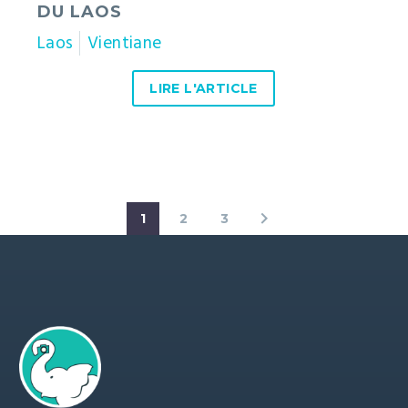
DU LAOS
Laos
Vientiane
LIRE L'ARTICLE
1
2
3