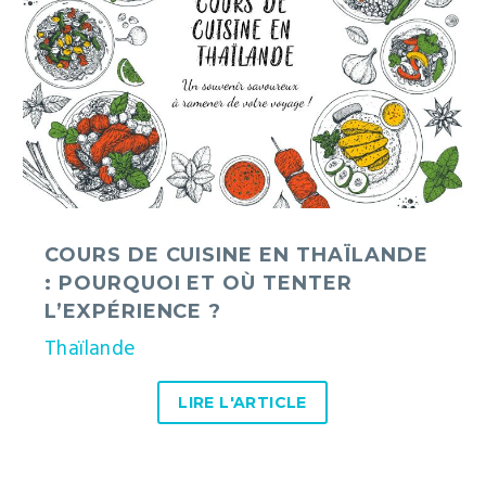
Thaïlande
:
pourquoi
et
où
tenter
l’expérience
?
COURS DE CUISINE EN THAÏLANDE
: POURQUOI ET OÙ TENTER
L’EXPÉRIENCE ?
Thaïlande
LIRE L'ARTICLE