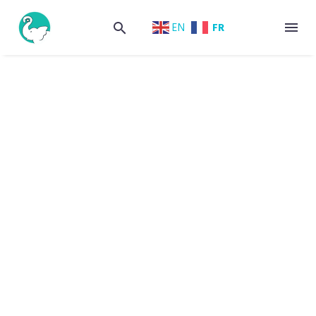
FR
EN