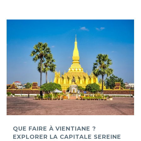
Que
faire
à
Vientiane
?
Explorer
la
capitale
sereine
du
Laos
QUE FAIRE À VIENTIANE ?
EXPLORER LA CAPITALE SEREINE