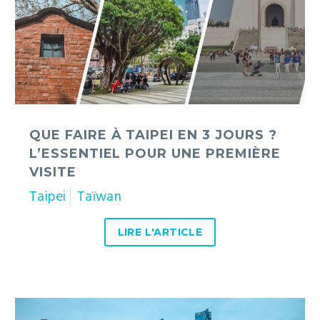
?
L’essentiel
pour
une
première
visite
QUE FAIRE À TAIPEI EN 3 JOURS ?
L’ESSENTIEL POUR UNE PREMIÈRE
VISITE
Taipei
Taïwan
LIRE L'ARTICLE
Deux