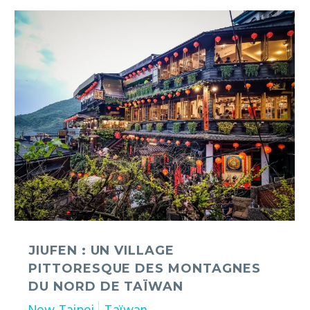
Jiufen
:
un
village
pittoresque
des
montagnes
du
nord
de
Taïwan
JIUFEN : UN VILLAGE
PITTORESQUE DES MONTAGNES
DU NORD DE TAÏWAN