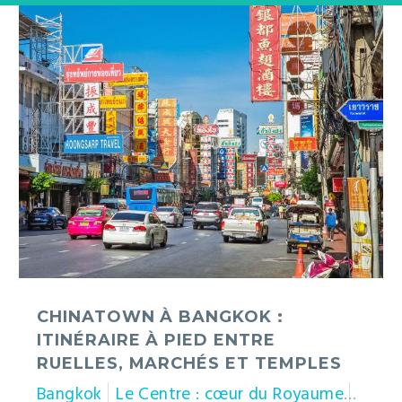
Chinatown
à
Bangkok
:
itinéraire
à
pied
entre
ruelles,
marchés
et
temples
CHINATOWN À BANGKOK :
ITINÉRAIRE À PIED ENTRE
RUELLES, MARCHÉS ET TEMPLES
Bangkok
Le Centre : cœur du Royaume
Thaïl