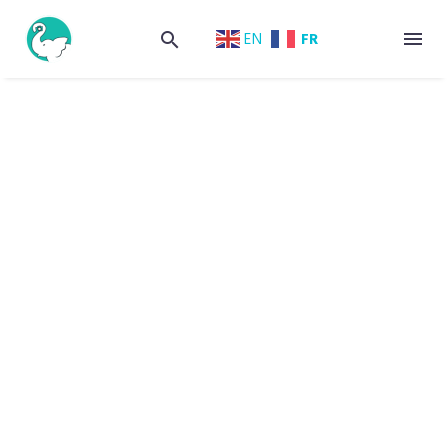
FR
EN