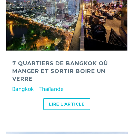
manger
et
sortir
boire
un
verre
7 QUARTIERS DE BANGKOK OÙ
MANGER ET SORTIR BOIRE UN
VERRE
Bangkok
Thaïlande
LIRE L'ARTICLE