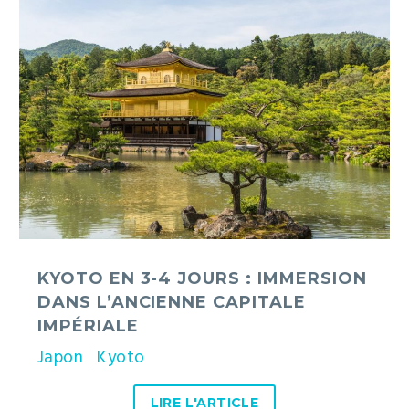
Kyoto
en
3-
4
jours
:
immersion
dans
l’ancienne
capitale
impériale
KYOTO EN 3-4 JOURS : IMMERSION
DANS L’ANCIENNE CAPITALE
IMPÉRIALE
Japon
Kyoto
LIRE L'ARTICLE