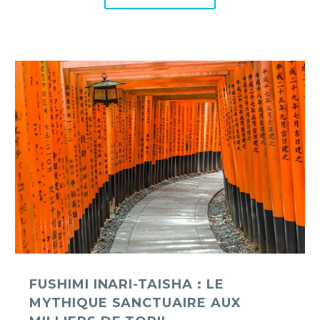
Fushimi
Inari-
Taisha
:
le
mythique
sanctuaire
aux
milliers
de
torii
FUSHIMI INARI-TAISHA : LE
MYTHIQUE SANCTUAIRE AUX