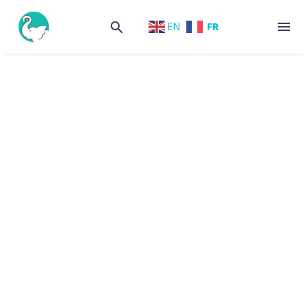
FR
EN