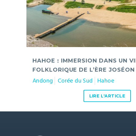
l’ère
Joséon
HAHOE : IMMERSION DANS UN V
FOLKLORIQUE DE L’ÈRE JOSÉON
Andong
Corée du Sud
Hahoe
LIRE L'ARTICLE